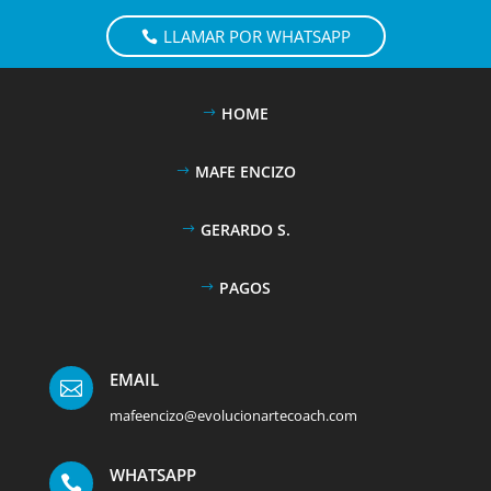
LLAMAR POR WHATSAPP
HOME
MAFE ENCIZO
GERARDO S.
PAGOS
EMAIL

mafeencizo@evolucionartecoach.com
WHATSAPP
