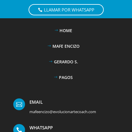
LLAMAR POR WHATSAPP
HOME
MAFE ENCIZO
GERARDO S.
PAGOS
EMAIL

mafeencizo@evolucionartecoach.com
WHATSAPP
