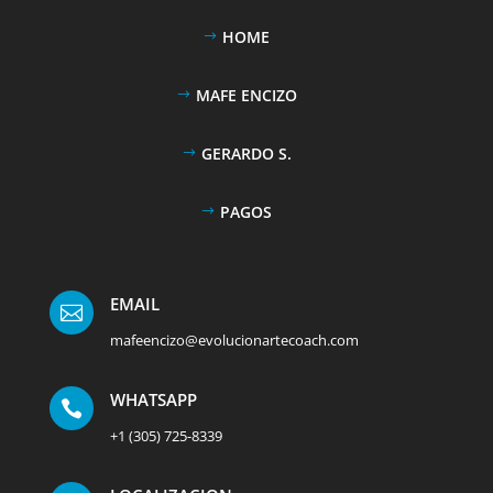
HOME
MAFE ENCIZO
GERARDO S.
PAGOS
EMAIL

mafeencizo@evolucionartecoach.com
WHATSAPP

+1 (305) 725-8339