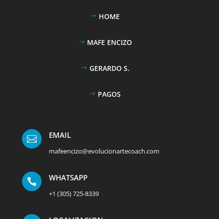
HOME
MAFE ENCIZO
GERARDO S.
PAGOS
EMAIL

mafeencizo@evolucionartecoach.com
WHATSAPP

+1 (305) 725-8339