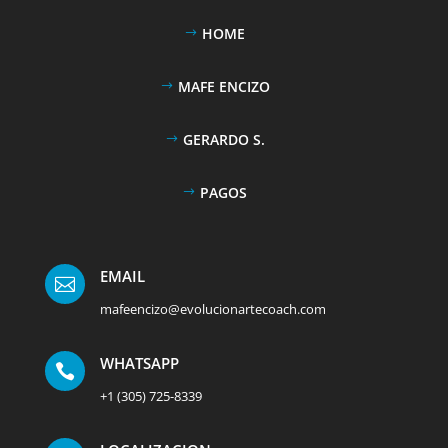
HOME
MAFE ENCIZO
GERARDO S.
PAGOS
EMAIL

mafeencizo@evolucionartecoach.com
WHATSAPP

+1 (305) 725-8339