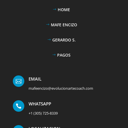
HOME
MAFE ENCIZO
GERARDO S.
PAGOS
EMAIL

mafeencizo@evolucionartecoach.com
WHATSAPP

+1 (305) 725-8339