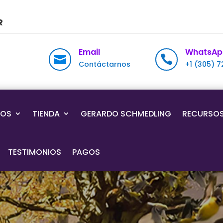
R
Email
WhatsAp


Contáctarnos
+1 (305) 
IOS
TIENDA
GERARDO SCHMEDLING
RECURSO
TESTIMONIOS
PAGOS