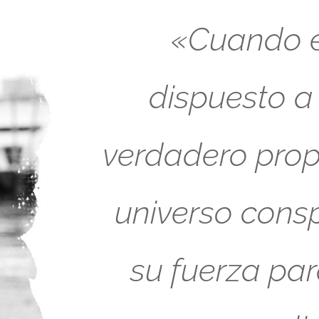
«Cuando es
dispuesto a
verdadero propó
universo cons
su fuerza pa