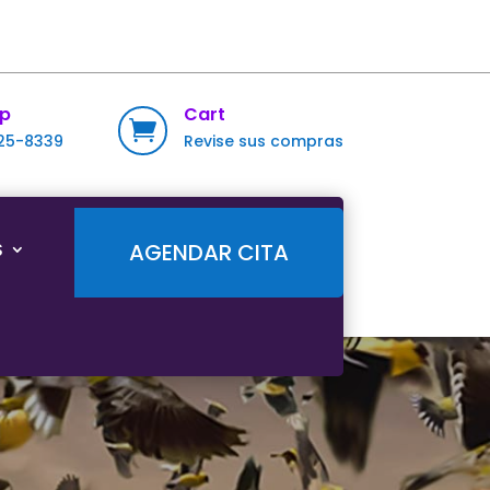
p
Cart

725-8339
Revise sus compras
S
AGENDAR CITA