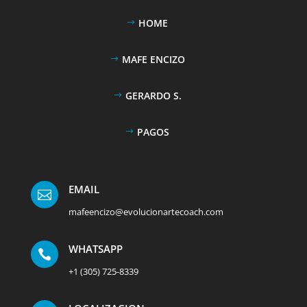
HOME
MAFE ENCIZO
GERARDO S.
PAGOS
EMAIL

mafeencizo@evolucionartecoach.com
WHATSAPP

+1 (305) 725-8339