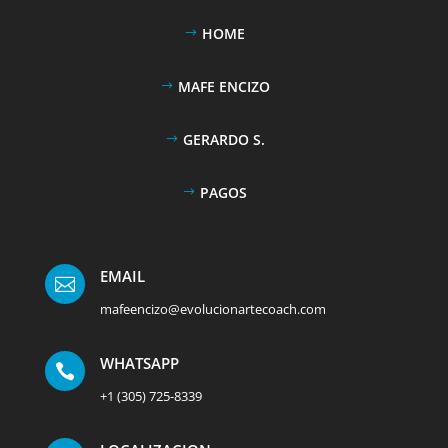
HOME
MAFE ENCIZO
GERARDO S.
PAGOS
EMAIL

mafeencizo@evolucionartecoach.com
WHATSAPP

+1 (305) 725-8339