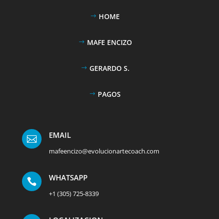
HOME
MAFE ENCIZO
GERARDO S.
PAGOS
EMAIL

mafeencizo@evolucionartecoach.com
WHATSAPP

+1 (305) 725-8339