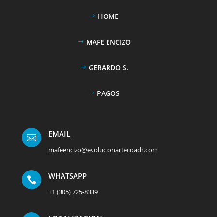
HOME
MAFE ENCIZO
GERARDO S.
PAGOS
EMAIL

mafeencizo@evolucionartecoach.com
WHATSAPP

+1 (305) 725-8339