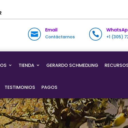
R
Email
WhatsAp


Contáctarnos
+1 (305) 
IOS
TIENDA
GERARDO SCHMEDLING
RECURSO
TESTIMONIOS
PAGOS