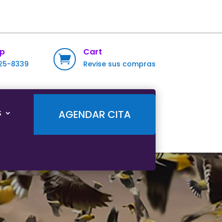
p
Cart

725-8339
Revise sus compras
S
AGENDAR CITA