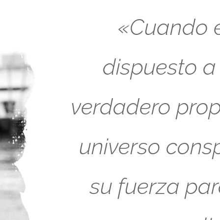
«Cuando es
dispuesto a
verdadero propó
universo cons
su fuerza pa