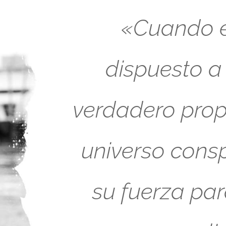
«Cuando es
dispuesto a
verdadero propó
universo cons
su fuerza pa