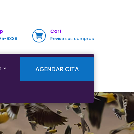
p
Cart

725-8339
Revise sus compras
S
AGENDAR CITA