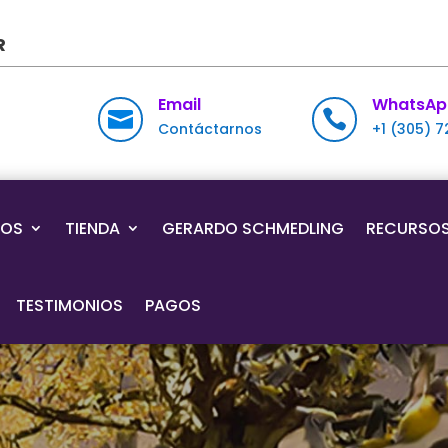
R
Email
WhatsAp


Contáctarnos
+1 (305) 
IOS
TIENDA
GERARDO SCHMEDLING
RECURSO
TESTIMONIOS
PAGOS