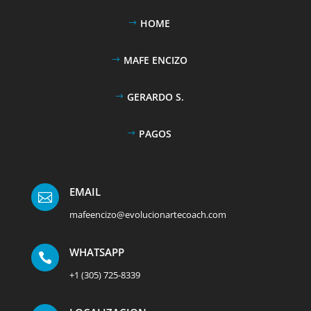
HOME
MAFE ENCIZO
GERARDO S.
PAGOS
EMAIL

mafeencizo@evolucionartecoach.com
WHATSAPP

+1 (305) 725-8339