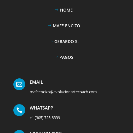
HOME
MAFE ENCIZO
GERARDO S.
PAGOS
EMAIL

mafeencizo@evolucionartecoach.com
WHATSAPP

+1 (305) 725-8339