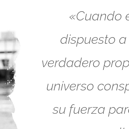
«Cuando es
dispuesto a
verdadero propó
universo cons
su fuerza pa