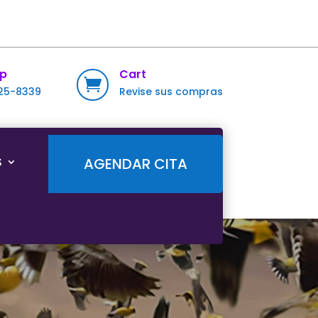
p
Cart

725-8339
Revise sus compras
S
AGENDAR CITA