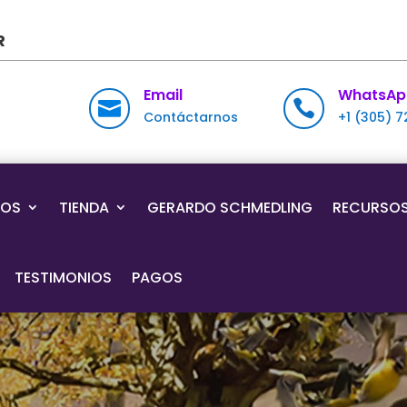
R
Email
WhatsAp


Contáctarnos
+1 (305) 
IOS
TIENDA
GERARDO SCHMEDLING
RECURSO
TESTIMONIOS
PAGOS