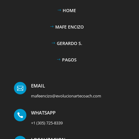
HOME
MAFE ENCIZO
GERARDO S.
PAGOS
EMAIL

mafeencizo@evolucionartecoach.com
WHATSAPP

+1 (305) 725-8339