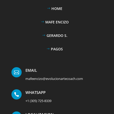
HOME
MAFE ENCIZO
GERARDO S.
PAGOS
EMAIL

mafeencizo@evolucionartecoach.com
WHATSAPP

+1 (305) 725-8339