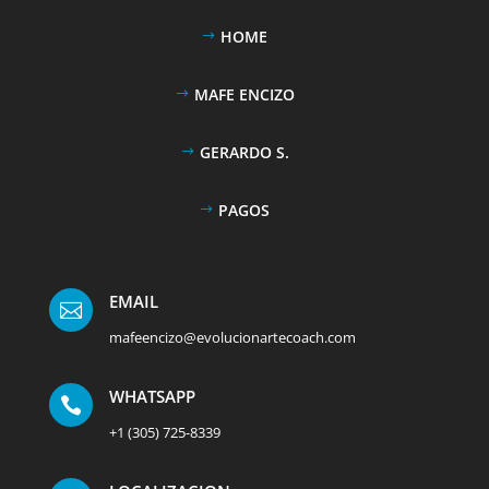
HOME
MAFE ENCIZO
GERARDO S.
PAGOS
EMAIL

mafeencizo@evolucionartecoach.com
WHATSAPP

+1 (305) 725-8339