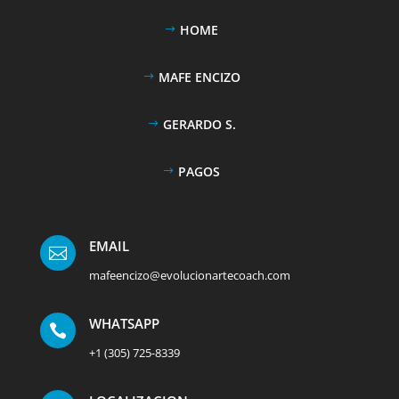
HOME
MAFE ENCIZO
GERARDO S.
PAGOS
EMAIL

mafeencizo@evolucionartecoach.com
WHATSAPP

+1 (305) 725-8339