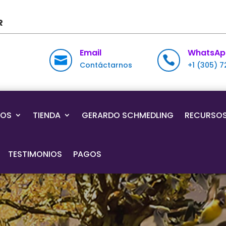
R
Email
WhatsAp


Contáctarnos
+1 (305) 
IOS
TIENDA
GERARDO SCHMEDLING
RECURSO
TESTIMONIOS
PAGOS