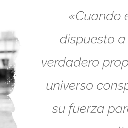
«Cuando es
dispuesto a
verdadero propó
universo cons
su fuerza pa