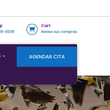
p
Cart

725-8339
Revise sus compras
S
AGENDAR CITA