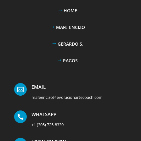
HOME
MAFE ENCIZO
GERARDO S.
PAGOS
EMAIL

mafeencizo@evolucionartecoach.com
WHATSAPP

+1 (305) 725-8339