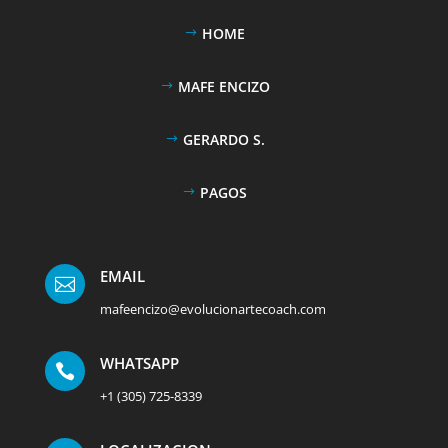
HOME
MAFE ENCIZO
GERARDO S.
PAGOS
EMAIL

mafeencizo@evolucionartecoach.com
WHATSAPP

+1 (305) 725-8339