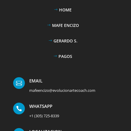
HOME
MAFE ENCIZO
GERARDO S.
PAGOS
EMAIL

mafeencizo@evolucionartecoach.com
WHATSAPP

+1 (305) 725-8339