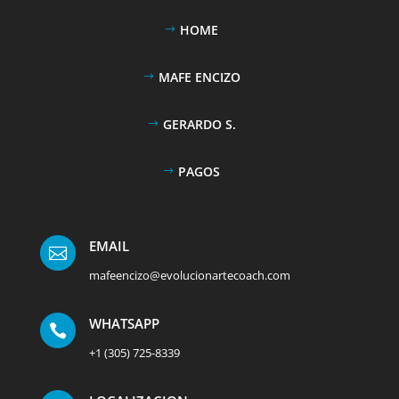
HOME
MAFE ENCIZO
GERARDO S.
PAGOS
EMAIL

mafeencizo@evolucionartecoach.com
WHATSAPP

+1 (305) 725-8339