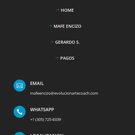
HOME
MAFE ENCIZO
GERARDO S.
PAGOS
EMAIL

mafeencizo@evolucionartecoach.com
WHATSAPP

+1 (305) 725-8339