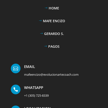
HOME
MAFE ENCIZO
GERARDO S.
PAGOS
EMAIL

mafeencizo@evolucionartecoach.com
WHATSAPP

+1 (305) 725-8339