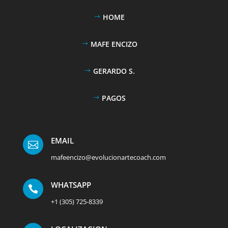
HOME
MAFE ENCIZO
GERARDO S.
PAGOS
EMAIL

mafeencizo@evolucionartecoach.com
WHATSAPP

+1 (305) 725-8339