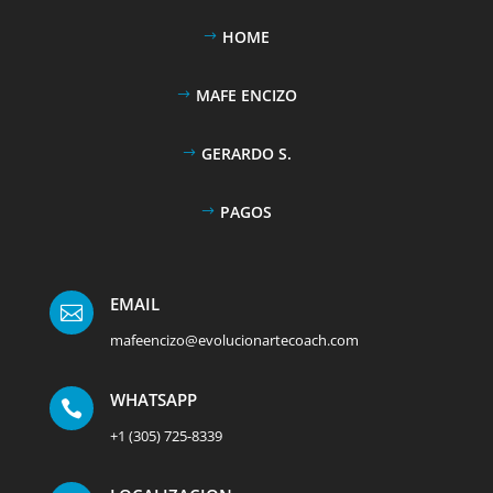
HOME
MAFE ENCIZO
GERARDO S.
PAGOS
EMAIL

mafeencizo@evolucionartecoach.com
WHATSAPP

+1 (305) 725-8339