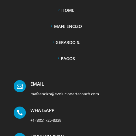
HOME
MAFE ENCIZO
GERARDO S.
PAGOS
EMAIL

mafeencizo@evolucionartecoach.com
WHATSAPP

+1 (305) 725-8339