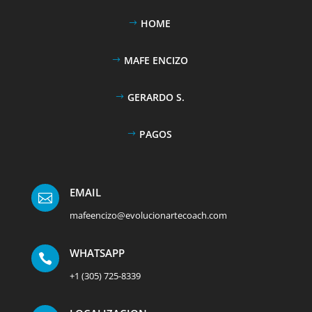
HOME
MAFE ENCIZO
GERARDO S.
PAGOS
EMAIL

mafeencizo@evolucionartecoach.com
WHATSAPP

+1 (305) 725-8339