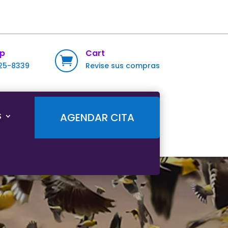
p
Cart

725-8339
Revise sus compras
S
AGENDAR CITA