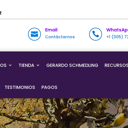
R
Email
WhatsAp


Contáctarnos
+1 (305) 
IOS
TIENDA
GERARDO SCHMEDLING
RECURSO
TESTIMONIOS
PAGOS