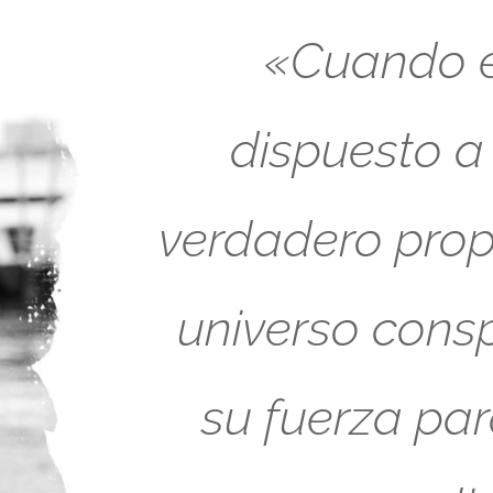
«Cuando es
dispuesto a
verdadero propó
universo cons
su fuerza pa