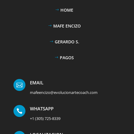
HOME
MAFE ENCIZO
GERARDO S.
PAGOS
EMAIL

mafeencizo@evolucionartecoach.com
WHATSAPP

+1 (305) 725-8339