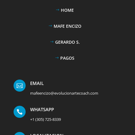
HOME
MAFE ENCIZO
GERARDO S.
PAGOS
EMAIL

mafeencizo@evolucionartecoach.com
WHATSAPP

+1 (305) 725-8339