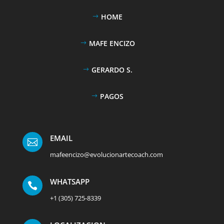
HOME
MAFE ENCIZO
GERARDO S.
PAGOS
EMAIL

mafeencizo@evolucionartecoach.com
WHATSAPP

+1 (305) 725-8339