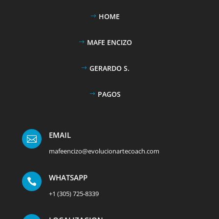
HOME
MAFE ENCIZO
GERARDO S.
PAGOS
EMAIL

mafeencizo@evolucionartecoach.com
WHATSAPP

+1 (305) 725-8339