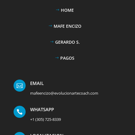
HOME
MAFE ENCIZO
GERARDO S.
PAGOS
EMAIL

mafeencizo@evolucionartecoach.com
WHATSAPP

+1 (305) 725-8339