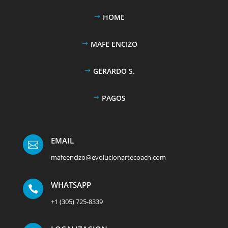
HOME
MAFE ENCIZO
GERARDO S.
PAGOS
EMAIL

mafeencizo@evolucionartecoach.com
WHATSAPP

+1 (305) 725-8339