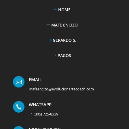
HOME
MAFE ENCIZO
GERARDO S.
PAGOS
EMAIL

mafeencizo@evolucionartecoach.com
WHATSAPP

+1 (305) 725-8339