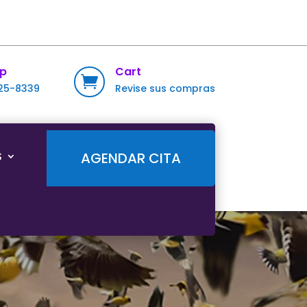
p
Cart

725-8339
Revise sus compras
S
AGENDAR CITA