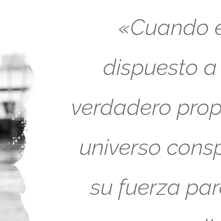
«Cuando es
dispuesto a
verdadero propó
universo cons
su fuerza pa