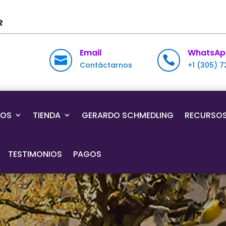
R
Email
WhatsAp


Contáctarnos
+1 (305) 
IOS
TIENDA
GERARDO SCHMEDLING
RECURSO
TESTIMONIOS
PAGOS