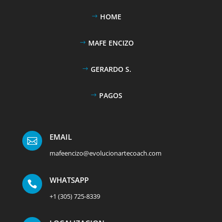
HOME
MAFE ENCIZO
GERARDO S.
PAGOS
EMAIL

mafeencizo@evolucionartecoach.com
WHATSAPP

+1 (305) 725-8339