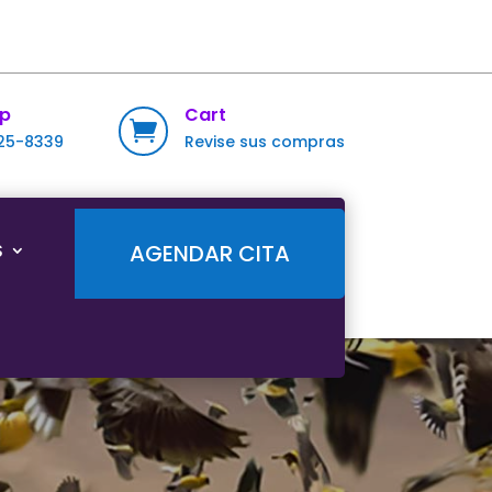
p
Cart

725-8339
Revise sus compras
S
AGENDAR CITA