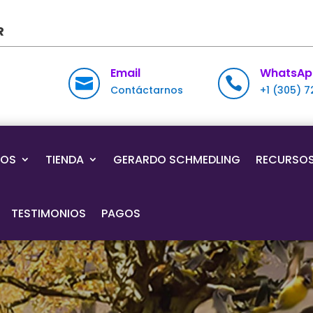
R
Email
WhatsAp


Contáctarnos
+1 (305) 
IOS
TIENDA
GERARDO SCHMEDLING
RECURSO
TESTIMONIOS
PAGOS