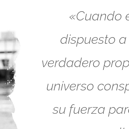
«Cuando es
dispuesto a
verdadero propó
universo cons
su fuerza pa