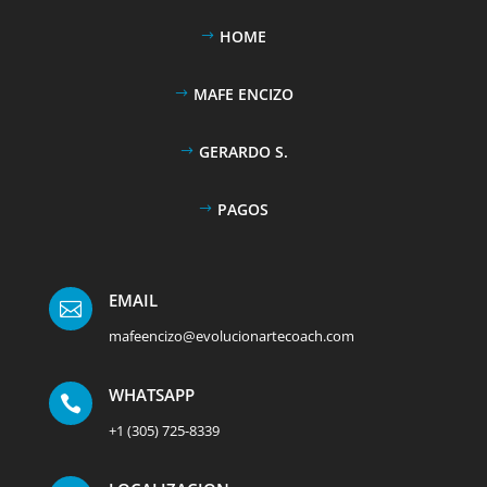
HOME
MAFE ENCIZO
GERARDO S.
PAGOS
EMAIL

mafeencizo@evolucionartecoach.com
WHATSAPP

+1 (305) 725-8339