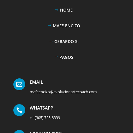
HOME
MAFE ENCIZO
GERARDO S.
PAGOS
EMAIL

mafeencizo@evolucionartecoach.com
WHATSAPP

+1 (305) 725-8339