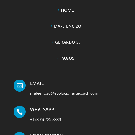
HOME
MAFE ENCIZO
GERARDO S.
PAGOS
EMAIL

mafeencizo@evolucionartecoach.com
WHATSAPP

+1 (305) 725-8339