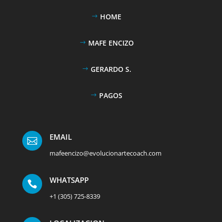
HOME
MAFE ENCIZO
GERARDO S.
PAGOS
EMAIL

mafeencizo@evolucionartecoach.com
WHATSAPP

+1 (305) 725-8339