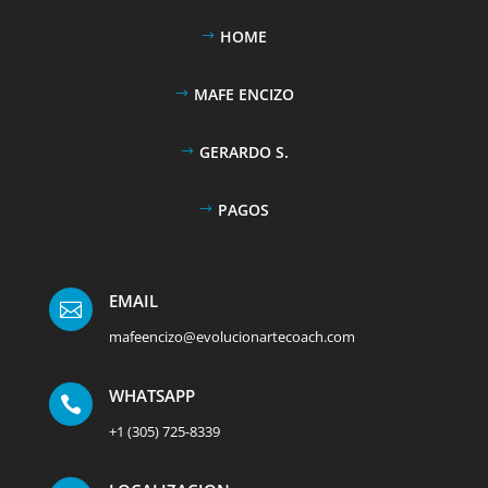
HOME
MAFE ENCIZO
GERARDO S.
PAGOS
EMAIL

mafeencizo@evolucionartecoach.com
WHATSAPP

+1 (305) 725-8339