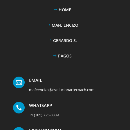
HOME
MAFE ENCIZO
GERARDO S.
PAGOS
EMAIL

mafeencizo@evolucionartecoach.com
WHATSAPP

+1 (305) 725-8339