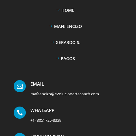
HOME
MAFE ENCIZO
GERARDO S.
PAGOS
EMAIL

mafeencizo@evolucionartecoach.com
WHATSAPP

+1 (305) 725-8339