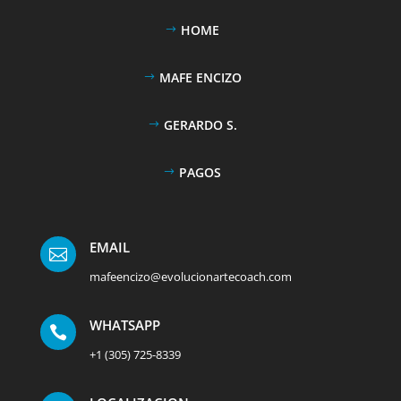
HOME
MAFE ENCIZO
GERARDO S.
PAGOS
EMAIL

mafeencizo@evolucionartecoach.com
WHATSAPP

+1 (305) 725-8339